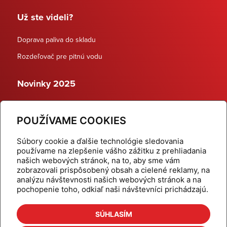
Už ste videli?
Doprava paliva do skladu
Rozdeľovač pre pitnú vodu
Novinky 2025
Schodiskové rozdeľovače
POUŽÍVAME COOKIES
Dynamické termostatické ventily
Súbory cookie a ďalšie technológie sledovania
používame na zlepšenie vášho zážitku z prehliadania
našich webových stránok, na to, aby sme vám
zobrazovali prispôsobený obsah a cielené reklamy, na
Domov
Produkty
analýzu návštevnosti našich webových stránok a na
pochopenie toho, odkiaľ naši návštevníci prichádzajú.
Aktuality
Odber šikovné tipy
Kalkulačky
Cenníky
SÚHLASÍM
Na stiahnutie
Referencie