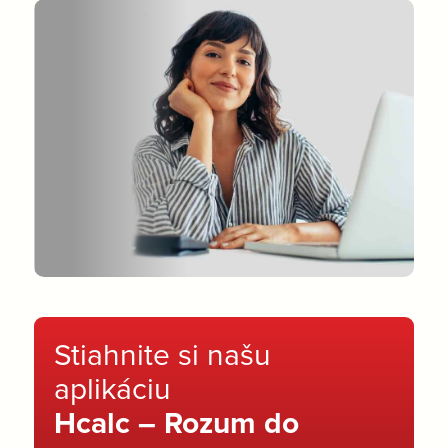
Stiahnite si našu
aplikáciu
Hcalc – Rozum do