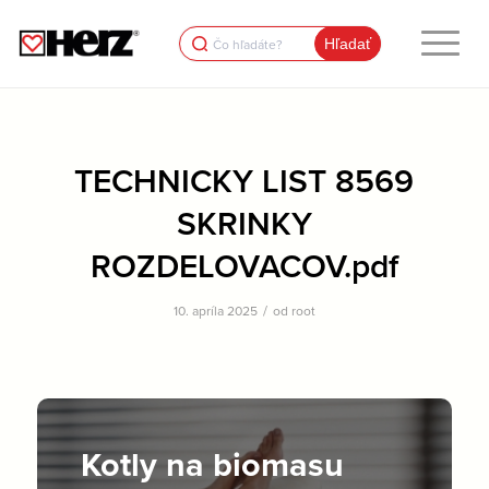
Search
for:
TECHNICKY LIST 8569
SKRINKY
ROZDELOVACOV.pdf
/
10. apríla 2025
od
root
Kotly na biomasu