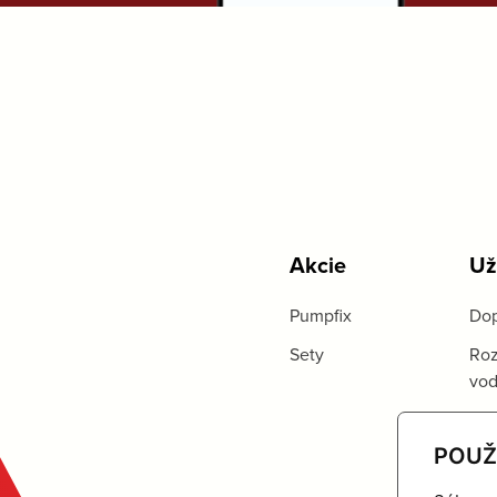
Akcie
Už
Pumpfix
Dop
Sety
Roz
vo
POUŽ