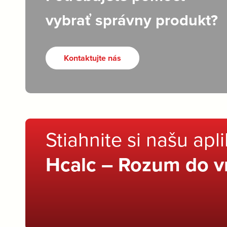
vybrať správny produkt?
Kontaktujte nás
Stiahnite si našu apl
Hcalc – Rozum do v