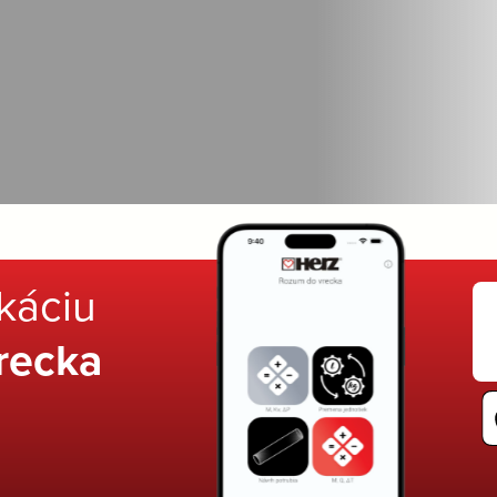
ikáciu
recka