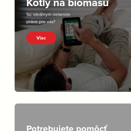
Kotly na biomasu
Sú ideálnym riešením
práve pre vás?
Viac
Potrebujete pomôcť