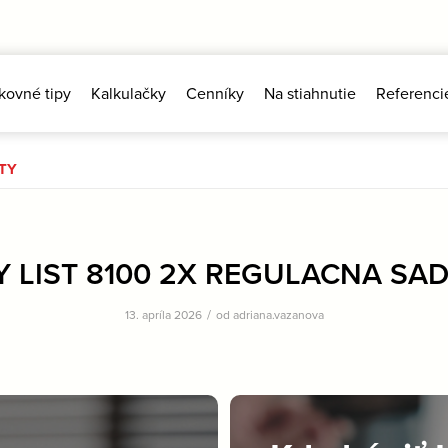
kovné tipy
Kalkulačky
Cenníky
Na stiahnutie
Referenci
TY
 LIST 8100 2X REGULACNA SA
/
13. apríla 2026
od
adriana.vazanova