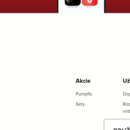
Akcie
Už
Pumpfix
Dop
Sety
Roz
vo