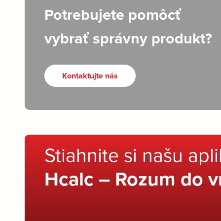
Potrebujete pomôcť
vybrať správny produkt?
Kontaktujte nás
Stiahnite si našu apl
Hcalc – Rozum do v