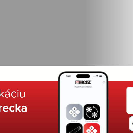
ikáciu
recka