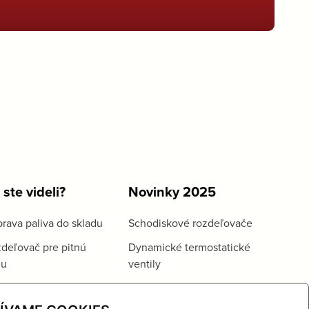
 ste videli?
Novinky 2025
rava paliva do skladu
Schodiskové rozdeľovače
deľovač pre pitnú
Dynamické termostatické
du
ventily