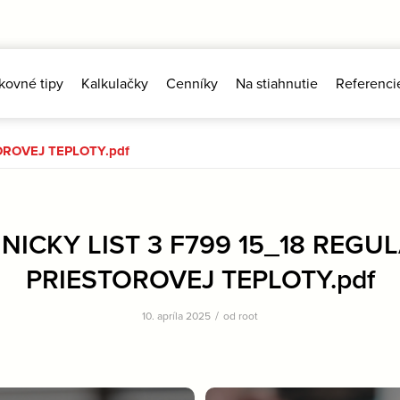
kovné tipy
Kalkulačky
Cenníky
Na stiahnutie
Referenci
OROVEJ TEPLOTY.pdf
NICKY LIST 3 F799 15_18 REGU
PRIESTOROVEJ TEPLOTY.pdf
/
10. apríla 2025
od
root