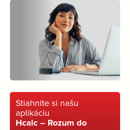
Stiahnite si našu
aplikáciu
Hcalc – Rozum do