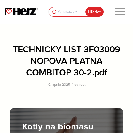
Search
for:
TECHNICKY LIST 3F03009
NOPOVA PLATNA
COMBITOP 30-2.pdf
/
10. apríla 2025
od
root
Kotly na biomasu