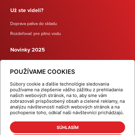
Už ste videli?
Doprava paliva do skladu
Rozdeľovač pre pitnú vodu
Novinky 2025
Schodiskové rozdeľovače
POUŽÍVAME COOKIES
Dynamické termostatické ventily
Súbory cookie a ďalšie technológie sledovania
používame na zlepšenie vášho zážitku z prehliadania
našich webových stránok, na to, aby sme vám
zobrazovali prispôsobený obsah a cielené reklamy, na
Domov
Produkty
analýzu návštevnosti našich webových stránok a na
pochopenie toho, odkiaľ naši návštevníci prichádzajú.
Aktuality
Odber šikovné tipy
Kalkulačky
Cenníky
SÚHLASÍM
Na stiahnutie
Referencie