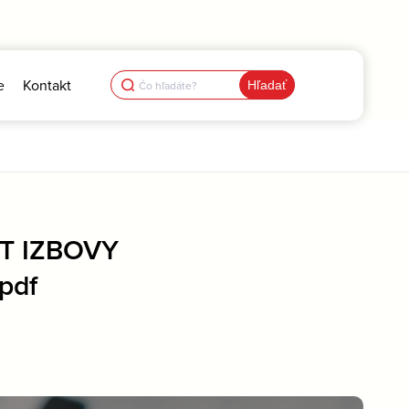
Search
e
Kontakt
for:
RT IZBOVY
pdf