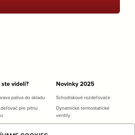
 ste videli?
Novinky 2025
rava paliva do skladu
Schodiskové rozdeľovače
deľovač pre pitnú
Dynamické termostatické
du
ventily