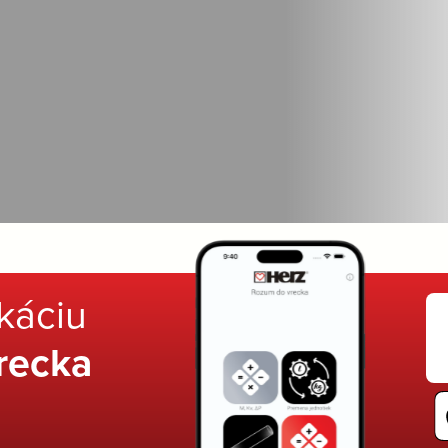
ikáciu
recka