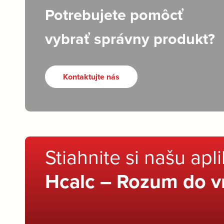
Potrebujete pomôcť
vybrať správny produkt?
Kontaktujte nás
Stiahnite si našu apl
Hcalc – Rozum do v