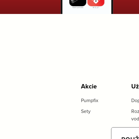
Akcie
Už
Pumpfix
Dop
Sety
Roz
vo