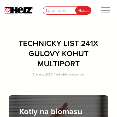
Search
for:
TECHNICKY LIST 241X
GULOVY KOHUT
MULTIPORT
/
3. marca 2026
od
adriana.vazanova
Kotly na biomasu