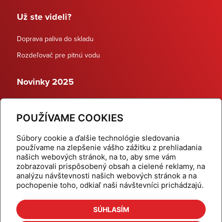
Už ste videli?
Doprava paliva do skladu
Rozdeľovač pre pitnú vodu
Novinky 2025
Schodiskové rozdeľovače
POUŽÍVAME COOKIES
Dynamické termostatické ventily
Súbory cookie a ďalšie technológie sledovania
používame na zlepšenie vášho zážitku z prehliadania
našich webových stránok, na to, aby sme vám
zobrazovali prispôsobený obsah a cielené reklamy, na
Domov
Produkty
analýzu návštevnosti našich webových stránok a na
pochopenie toho, odkiaľ naši návštevníci prichádzajú.
Aktuality
Odber šikovné tipy
Kalkulačky
Cenníky
SÚHLASÍM
Na stiahnutie
Referencie