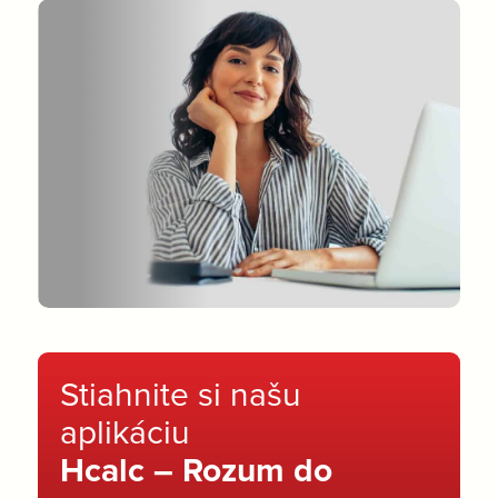
Stiahnite si našu
aplikáciu
Hcalc – Rozum do