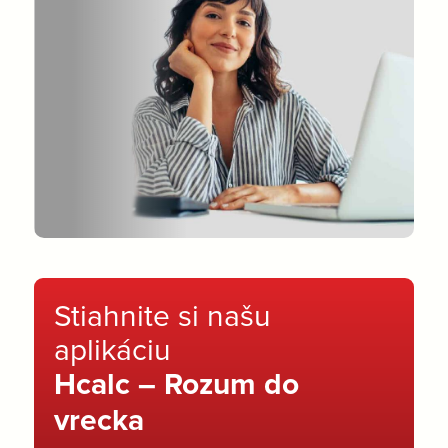
Stiahnite si našu
aplikáciu
Hcalc – Rozum do
vrecka