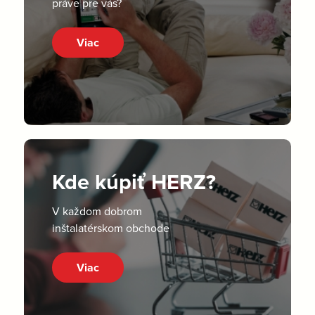
práve pre vás?
Viac
Kde kúpiť HERZ?
V každom dobrom
inštalatérskom obchode
Viac