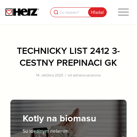
Search
for:
TECHNICKY LIST 2412 3-
CESTNY PREPINACI GK
/
14. októbra 2025
od
adriana.vazanova
Kotly na biomasu
Sú ideálnym riešením