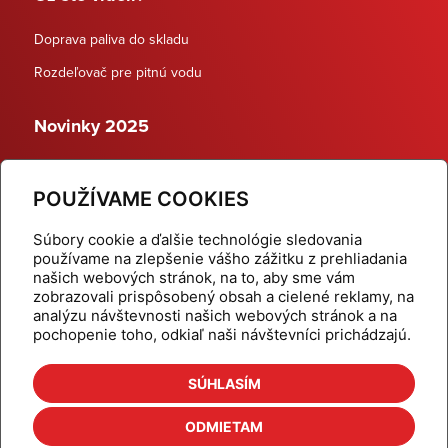
Doprava paliva do skladu
Rozdeľovač pre pitnú vodu
Novinky 2025
Schodiskové rozdeľovače
POUŽÍVAME COOKIES
Dynamické termostatické ventily
Súbory cookie a ďalšie technológie sledovania
používame na zlepšenie vášho zážitku z prehliadania
našich webových stránok, na to, aby sme vám
zobrazovali prispôsobený obsah a cielené reklamy, na
Domov
Produkty
analýzu návštevnosti našich webových stránok a na
pochopenie toho, odkiaľ naši návštevníci prichádzajú.
Aktuality
Odber šikovné tipy
Kalkulačky
Cenníky
SÚHLASÍM
Na stiahnutie
Referencie
ODMIETAM
O nás
Kontakt