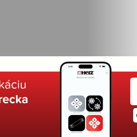
ikáciu
recka