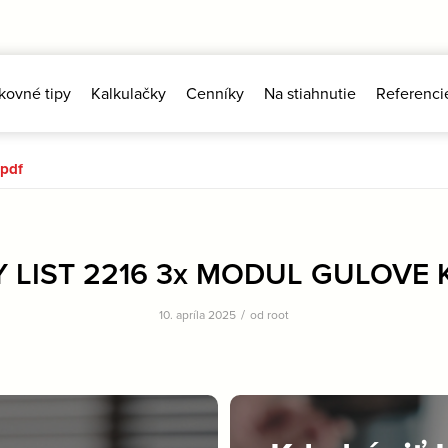
kovné tipy
Kalkulačky
Cenníky
Na stiahnutie
Referenci
pdf
 LIST 2216 3x MODUL GULOVE 
/
10. apríla 2025
od
root