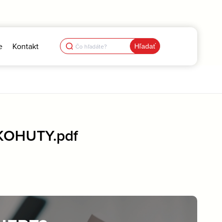
Search
e
Kontakt
for:
KOHUTY.pdf