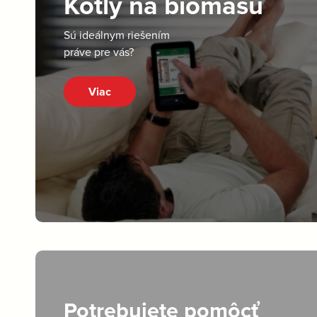
Kotly na biomasu
Sú ideálnym riešením
práve pre vás?
Viac
Potrebujete pomôcť