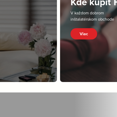
Kde kúpiť
V každom dobrom
inštalatérskom obchode
Viac