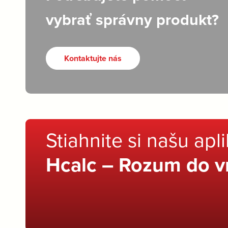
vybrať správny produkt?
Kontaktujte nás
Stiahnite si našu apl
Hcalc – Rozum do v