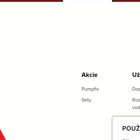
Akcie
Už
Pumpfix
Dop
Sety
Roz
vo
POUŽ