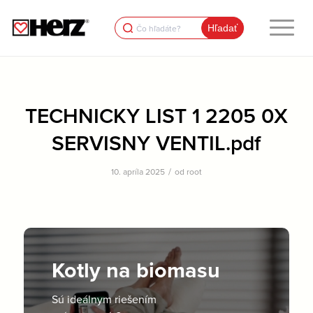
Search
for:
TECHNICKY LIST 1 2205 0X
SERVISNY VENTIL.pdf
/
10. apríla 2025
od
root
Kotly na biomasu
Sú ideálnym riešením