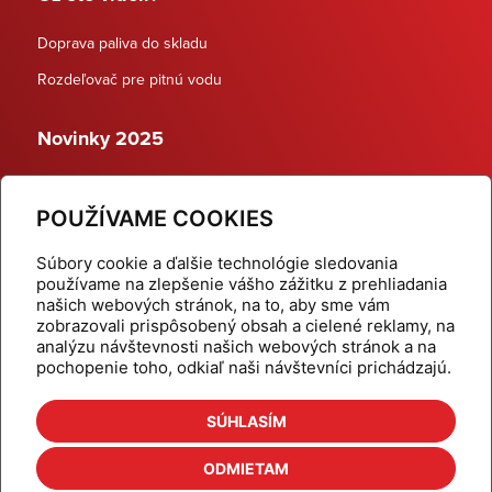
Doprava paliva do skladu
Rozdeľovač pre pitnú vodu
Novinky 2025
Schodiskové rozdeľovače
POUŽÍVAME COOKIES
Dynamické termostatické ventily
Súbory cookie a ďalšie technológie sledovania
používame na zlepšenie vášho zážitku z prehliadania
našich webových stránok, na to, aby sme vám
zobrazovali prispôsobený obsah a cielené reklamy, na
Domov
Produkty
analýzu návštevnosti našich webových stránok a na
pochopenie toho, odkiaľ naši návštevníci prichádzajú.
Aktuality
Odber šikovné tipy
Kalkulačky
Cenníky
SÚHLASÍM
Na stiahnutie
Referencie
ODMIETAM
O nás
Kontakt