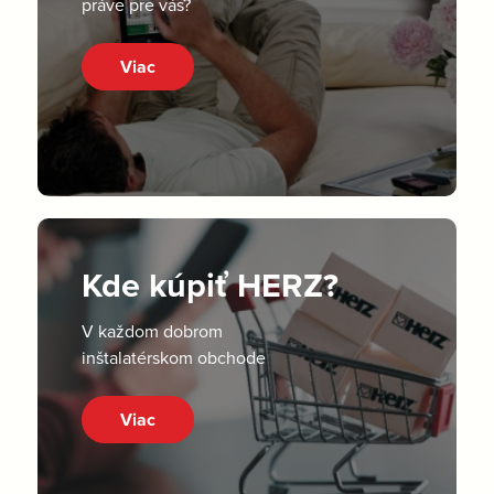
práve pre vás?
Viac
Kde kúpiť HERZ?
V každom dobrom
inštalatérskom obchode
Viac