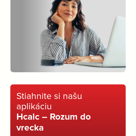
Stiahnite si našu
aplikáciu
Hcalc – Rozum do
vrecka