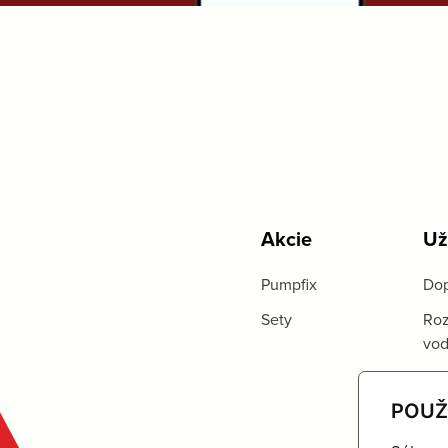
Akcie
Už
Pumpfix
Dop
Sety
Roz
vo
POUŽ