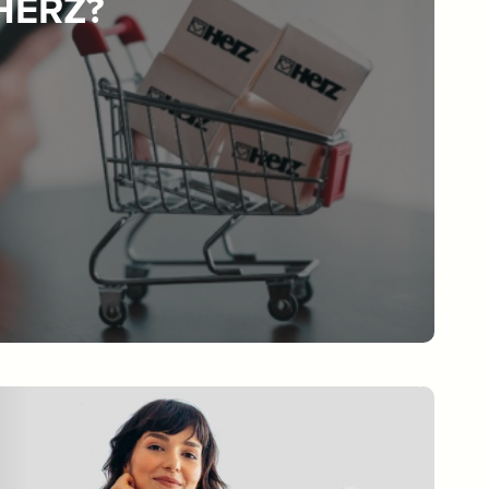
 HERZ?