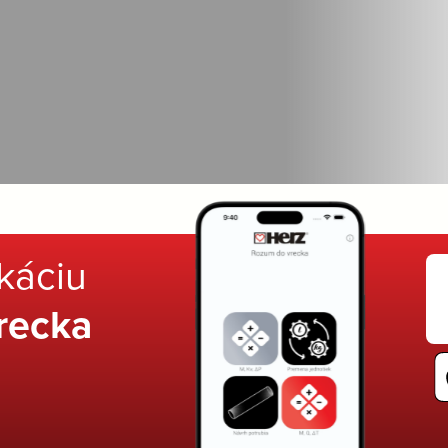
ikáciu
recka