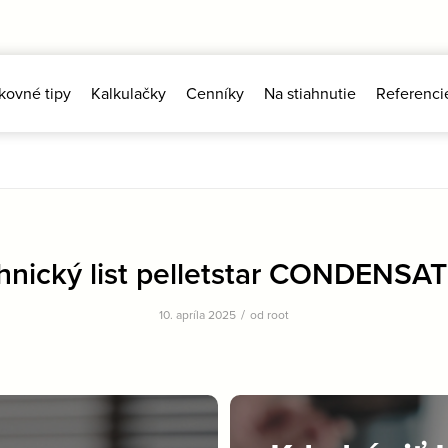
kovné tipy
Kalkulačky
Cenníky
Na stiahnutie
Referenci
hnický list pelletstar CONDENSA
/
10. apríla 2025
od
root