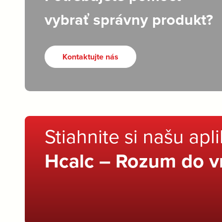
vybrať správny produkt?
Kontaktujte nás
Stiahnite si našu apl
Hcalc – Rozum do v