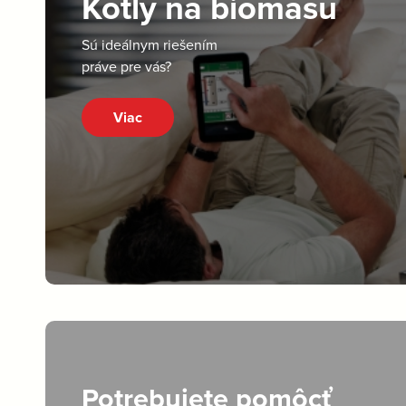
Kotly na biomasu
Sú ideálnym riešením
práve pre vás?
Viac
Potrebujete pomôcť