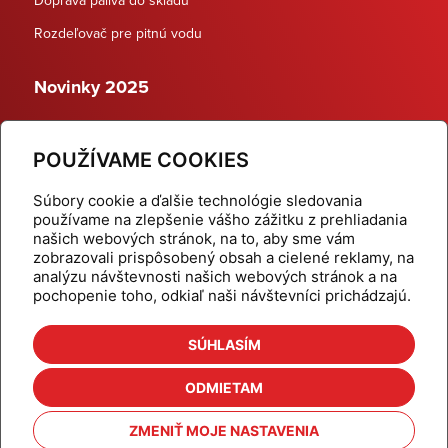
Rozdeľovač pre pitnú vodu
Novinky 2025
Schodiskové rozdeľovače
POUŽÍVAME COOKIES
Dynamické termostatické ventily
Súbory cookie a ďalšie technológie sledovania
používame na zlepšenie vášho zážitku z prehliadania
našich webových stránok, na to, aby sme vám
zobrazovali prispôsobený obsah a cielené reklamy, na
Domov
Produkty
analýzu návštevnosti našich webových stránok a na
pochopenie toho, odkiaľ naši návštevníci prichádzajú.
Aktuality
Odber šikovné tipy
Kalkulačky
Cenníky
SÚHLASÍM
Na stiahnutie
Referencie
ODMIETAM
O nás
Kontakt
ZMENIŤ MOJE NASTAVENIA
Nastavenie cookies