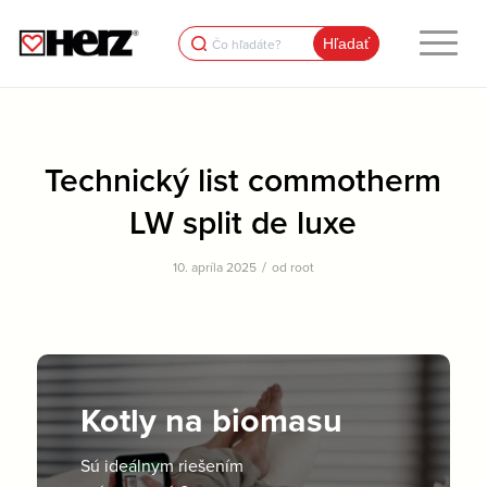
Search
for:
Technický list commotherm
LW split de luxe
/
10. apríla 2025
od
root
Kotly na biomasu
Sú ideálnym riešením