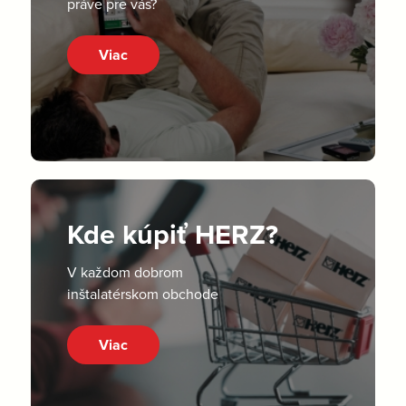
práve pre vás?
Viac
Kde kúpiť HERZ?
V každom dobrom
inštalatérskom obchode
Viac