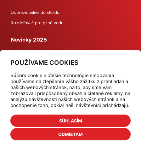
Doprava paliva do skladu
Rozdeľovač pre pitnú vodu
Novinky 2025
Schodiskové rozdeľovače
POUŽÍVAME COOKIES
Dynamické termostatické ventily
Súbory cookie a ďalšie technológie sledovania
používame na zlepšenie vášho zážitku z prehliadania
našich webových stránok, na to, aby sme vám
zobrazovali prispôsobený obsah a cielené reklamy, na
Domov
Produkty
analýzu návštevnosti našich webových stránok a na
pochopenie toho, odkiaľ naši návštevníci prichádzajú.
Aktuality
Odber šikovné tipy
Kalkulačky
Cenníky
SÚHLASÍM
Na stiahnutie
Referencie
ODMIETAM
O nás
Kontakt