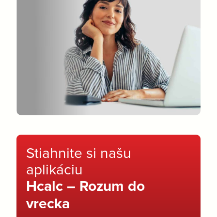
Stiahnite si našu
aplikáciu
Hcalc – Rozum do
vrecka