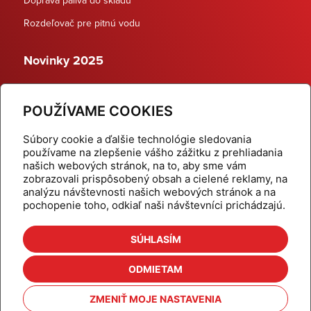
Rozdeľovač pre pitnú vodu
Novinky 2025
Schodiskové rozdeľovače
POUŽÍVAME COOKIES
Dynamické termostatické ventily
Súbory cookie a ďalšie technológie sledovania
používame na zlepšenie vášho zážitku z prehliadania
našich webových stránok, na to, aby sme vám
zobrazovali prispôsobený obsah a cielené reklamy, na
Domov
Produkty
analýzu návštevnosti našich webových stránok a na
pochopenie toho, odkiaľ naši návštevníci prichádzajú.
Aktuality
Odber šikovné tipy
Kalkulačky
Cenníky
SÚHLASÍM
Na stiahnutie
Referencie
ODMIETAM
O nás
Kontakt
ZMENIŤ MOJE NASTAVENIA
Nastavenie cookies