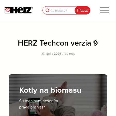
Search
for:
HERZ Techcon verzia 9
/
10. apríla 2025
od
root
Kotly na biomasu
Sú ideálnym riešením
práve pre vás?