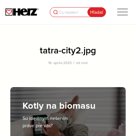
Search
for:
tatra-city2.jpg
/
16. apríla 2025
od
root
Kotly na biomasu
Sú ideálnym riešením
práve pre vás?