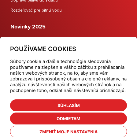
Rozdeľovač pre pitnú vodu
Novinky 2025
Schodiskové rozdeľovače
POUŽÍVAME COOKIES
Dynamické termostatické ventily
Súbory cookie a ďalšie technológie sledovania
používame na zlepšenie vášho zážitku z prehliadania
našich webových stránok, na to, aby sme vám
zobrazovali prispôsobený obsah a cielené reklamy, na
Domov
Produkty
analýzu návštevnosti našich webových stránok a na
pochopenie toho, odkiaľ naši návštevníci prichádzajú.
Aktuality
Odber šikovné tipy
Kalkulačky
Cenníky
SÚHLASÍM
Na stiahnutie
Referencie
ODMIETAM
O nás
Kontakt
ZMENIŤ MOJE NASTAVENIA
Nastavenie cookies