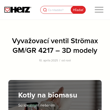
Search
for:
Vyvažovací ventil Strömax
GM/GR 4217 – 3D modely
/
10. apríla 2025
od
root
Kotly na biomasu
Sú ideálnym riešením