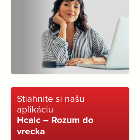
Stiahnite si našu
aplikáciu
Hcalc – Rozum do
vrecka