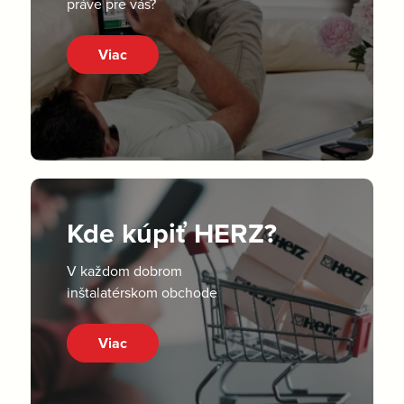
práve pre vás?
Viac
Kde kúpiť HERZ?
V každom dobrom
inštalatérskom obchode
Viac