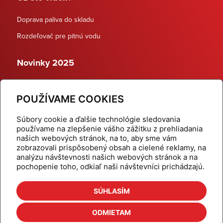
Doprava paliva do skladu
Rozdeľovač pre pitnú vodu
Novinky 2025
Schodiskové rozdeľovače
POUŽÍVAME COOKIES
Dynamické termostatické ventily
Súbory cookie a ďalšie technológie sledovania
používame na zlepšenie vášho zážitku z prehliadania
našich webových stránok, na to, aby sme vám
zobrazovali prispôsobený obsah a cielené reklamy, na
Domov
Produkty
analýzu návštevnosti našich webových stránok a na
pochopenie toho, odkiaľ naši návštevníci prichádzajú.
Aktuality
Odber šikovné tipy
Kalkulačky
Cenníky
SÚHLASÍM
Na stiahnutie
Referencie
ODMIETAM
O nás
Kontakt