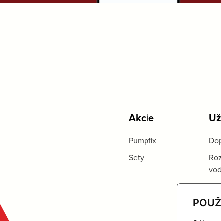
Akcie
Už
Pumpfix
Dop
Sety
Roz
vo
POUŽ