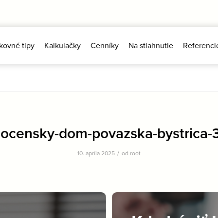
kovné tipy
Kalkulačky
Cenníky
Na stiahnutie
Referenci
locensky-dom-povazska-bystrica-3
/
10. apríla 2025
od
root