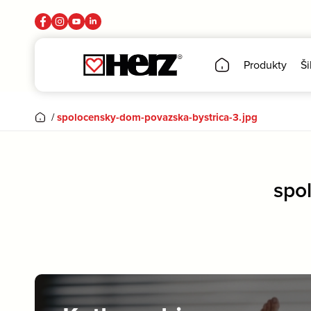
Produkty
Ši
/
spolocensky-dom-povazska-bystrica-3.jpg
spo