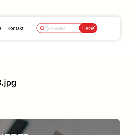
Search
e
Kontakt
for:
.jpg