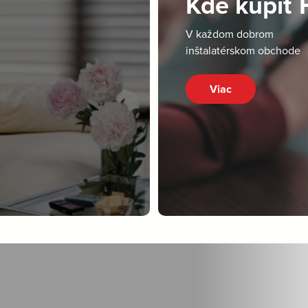
Kde kúpiť
V každom dobrom
inštalatérskom obchode
Viac