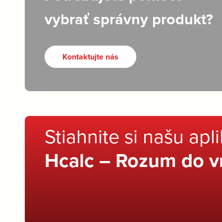
vybrať správny produkt?
Kontaktujte nás
Stiahnite si našu apl
Hcalc – Rozum do v