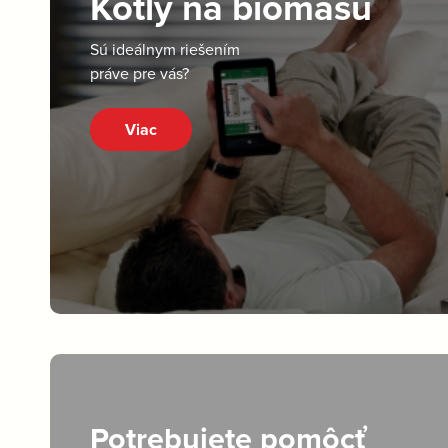
Kotly na biomasu
Sú ideálnym riešením
práve pre vás?
Viac
Potrebujete pomôcť