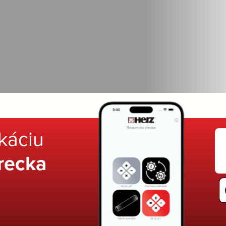
ikáciu
recka