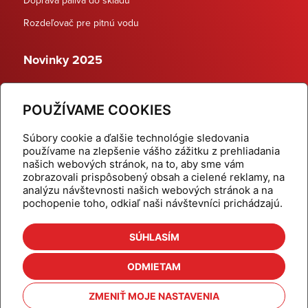
Rozdeľovač pre pitnú vodu
Novinky 2025
Schodiskové rozdeľovače
POUŽÍVAME COOKIES
Dynamické termostatické ventily
Súbory cookie a ďalšie technológie sledovania
používame na zlepšenie vášho zážitku z prehliadania
našich webových stránok, na to, aby sme vám
zobrazovali prispôsobený obsah a cielené reklamy, na
Domov
Produkty
analýzu návštevnosti našich webových stránok a na
pochopenie toho, odkiaľ naši návštevníci prichádzajú.
Aktuality
Odber šikovné tipy
Kalkulačky
Cenníky
SÚHLASÍM
Na stiahnutie
Referencie
ODMIETAM
O nás
Kontakt
ZMENIŤ MOJE NASTAVENIA
Nastavenie cookies