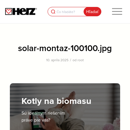
Search
for:
solar-montaz-100100.jpg
/
10. apríla 2025
od
root
Kotly na biomasu
Sú ideálnym riešením
práve pre vás?