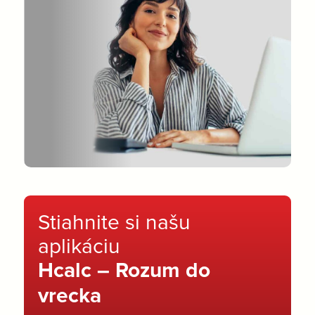
Stiahnite si našu
aplikáciu
Hcalc – Rozum do
vrecka