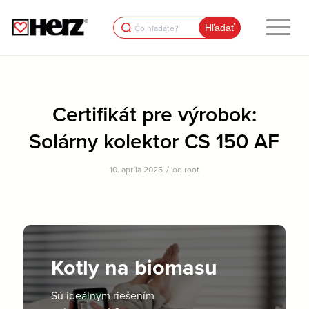
Search
for:
Certifikát pre výrobok:
Solárny kolektor CS 150 AF
/
10. apríla 2025
od
root
Kotly na biomasu
Sú ideálnym riešením