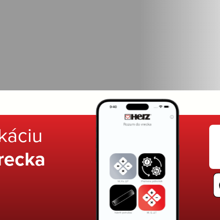
ikáciu
recka