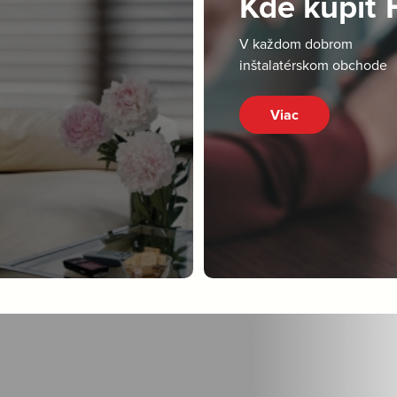
Kde kúpiť
V každom dobrom
inštalatérskom obchode
Viac