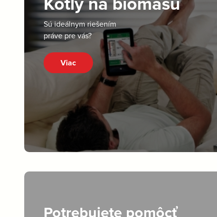
Kotly na biomasu
Sú ideálnym riešením
práve pre vás?
Viac
Potrebujete pomôcť