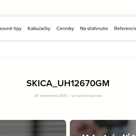
kovné tipy
Kalkulačky
Cenníky
Na stiahnutie
Referenci
SKICA_UH12670GM
/
29. septembra 2025
od
sylvia.krajcirova