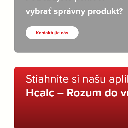
vybrať správny produkt?
Kontaktujte nás
Stiahnite si našu apl
Hcalc – Rozum do v