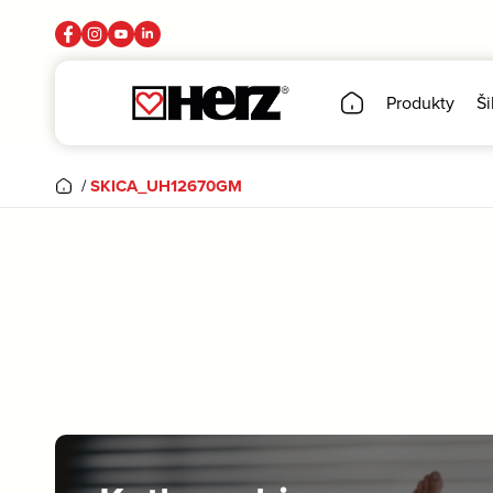
Produkty
Ši
/
SKICA_UH12670GM