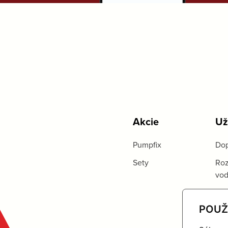
Akcie
Už
Pumpfix
Dop
Sety
Roz
vo
POUŽ