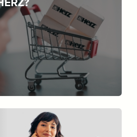
 HERZ?