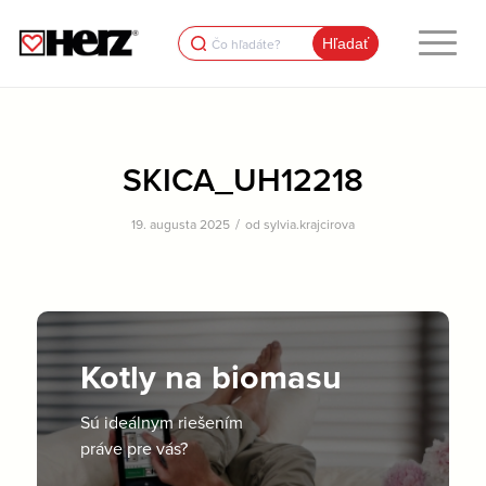
Search
for:
SKICA_UH12218
/
19. augusta 2025
od
sylvia.krajcirova
Kotly na biomasu
Sú ideálnym riešením
práve pre vás?