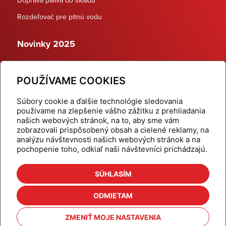
Rozdeľovač pre pitnú vodu
Novinky 2025
Schodiskové rozdeľovače
POUŽÍVAME COOKIES
Dynamické termostatické ventily
Súbory cookie a ďalšie technológie sledovania
používame na zlepšenie vášho zážitku z prehliadania
našich webových stránok, na to, aby sme vám
zobrazovali prispôsobený obsah a cielené reklamy, na
Domov
Produkty
analýzu návštevnosti našich webových stránok a na
pochopenie toho, odkiaľ naši návštevníci prichádzajú.
Aktuality
Odber šikovné tipy
Kalkulačky
Cenníky
SÚHLASÍM
Na stiahnutie
Referencie
ODMIETAM
O nás
Kontakt
ZMENIŤ MOJE NASTAVENIA
Nastavenie cookies