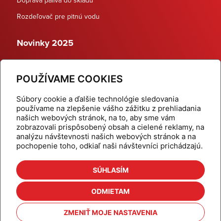
Rozdeľovač pre pitnú vodu
Novinky 2025
Schodiskové rozdeľovače
POUŽÍVAME COOKIES
Dynamické termostatické ventily
Súbory cookie a ďalšie technológie sledovania
používame na zlepšenie vášho zážitku z prehliadania
našich webových stránok, na to, aby sme vám
zobrazovali prispôsobený obsah a cielené reklamy, na
Domov
Produkty
analýzu návštevnosti našich webových stránok a na
pochopenie toho, odkiaľ naši návštevníci prichádzajú.
Aktuality
Odber šikovné tipy
Kalkulačky
Cenníky
SÚHLASÍM
Na stiahnutie
Referencie
ODMIETAM
O nás
Kontakt
ZMENIŤ MOJE NASTAVENIA
Nastavenie cookies