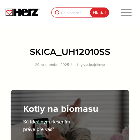
Search
for:
SKICA_UH12010SS
/
29. septembra 2025
od
sylvia.krajcirova
Kotly na biomasu
Sú ideálnym riešením
práve pre vás?