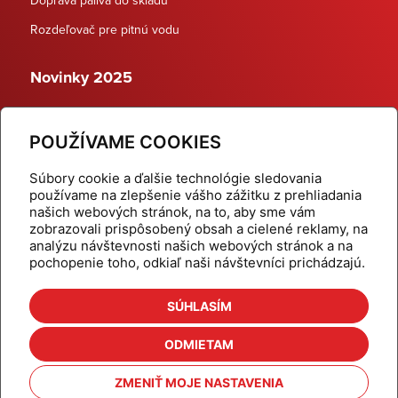
Rozdeľovač pre pitnú vodu
Novinky 2025
Schodiskové rozdeľovače
POUŽÍVAME COOKIES
Dynamické termostatické ventily
Súbory cookie a ďalšie technológie sledovania
používame na zlepšenie vášho zážitku z prehliadania
našich webových stránok, na to, aby sme vám
zobrazovali prispôsobený obsah a cielené reklamy, na
Domov
Produkty
analýzu návštevnosti našich webových stránok a na
pochopenie toho, odkiaľ naši návštevníci prichádzajú.
Aktuality
Odber šikovné tipy
Kalkulačky
Cenníky
SÚHLASÍM
Na stiahnutie
Referencie
ODMIETAM
O nás
Kontakt
ZMENIŤ MOJE NASTAVENIA
Nastavenie cookies