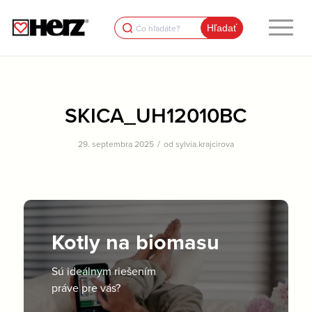
Search
for:
SKICA_UH12010BC
/
29. septembra 2025
od
sylvia.krajcirova
Kotly na biomasu
Sú ideálnym riešením
práve pre vás?