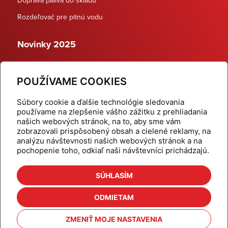
Rozdeľovač pre pitnú vodu
Novinky 2025
Schodiskové rozdeľovače
POUŽÍVAME COOKIES
Dynamické termostatické ventily
Súbory cookie a ďalšie technológie sledovania
používame na zlepšenie vášho zážitku z prehliadania
našich webových stránok, na to, aby sme vám
zobrazovali prispôsobený obsah a cielené reklamy, na
Domov
Produkty
analýzu návštevnosti našich webových stránok a na
pochopenie toho, odkiaľ naši návštevníci prichádzajú.
Aktuality
Odber šikovné tipy
Kalkulačky
Cenníky
SÚHLASÍM
Na stiahnutie
Referencie
ODMIETAM
O nás
Kontakt
ZMENIŤ MOJE NASTAVENIA
Nastavenie cookies