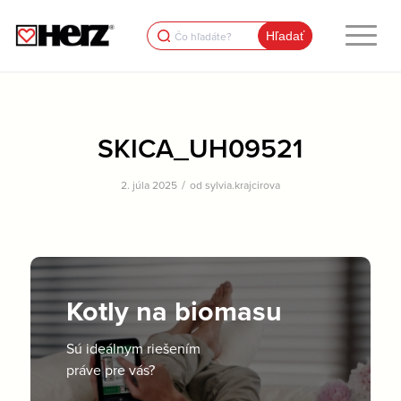
Search
for:
SKICA_UH09521
/
2. júla 2025
od
sylvia.krajcirova
Kotly na biomasu
Sú ideálnym riešením
práve pre vás?