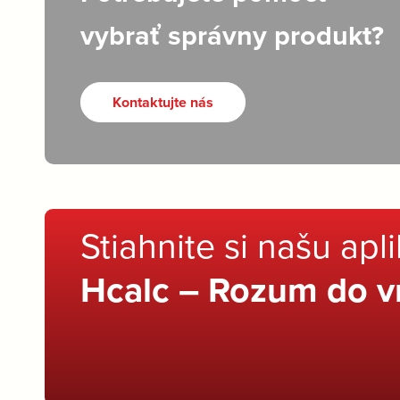
vybrať správny produkt?
Kontaktujte nás
Stiahnite si našu apl
Hcalc – Rozum do v