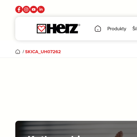
Produkty
Ši
/
SKICA_UH07262