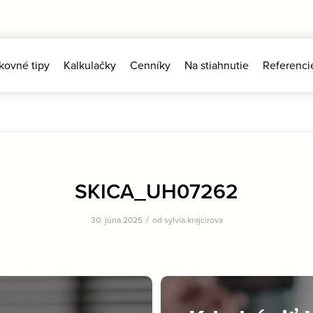
kovné tipy
Kalkulačky
Cenníky
Na stiahnutie
Referenci
SKICA_UH07262
/
30. júna 2025
od
sylvia.krajcirova