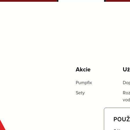
Akcie
Už
Pumpfix
Dop
Sety
Roz
vo
POUŽ