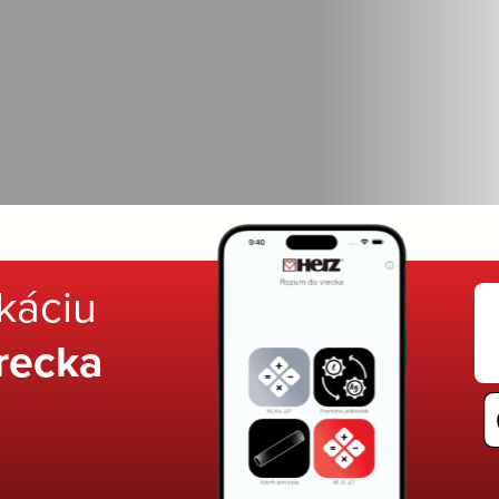
ikáciu
recka