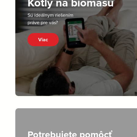
Kotly na biomasu
Sú ideálnym riešením
práve pre vás?
Viac
Potrebujete pomôcť