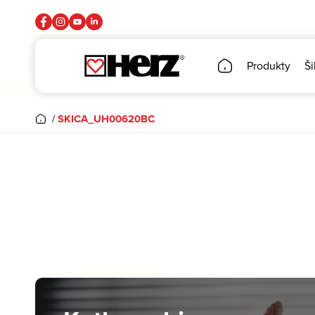
Produkty
Ši
/
SKICA_UH00620BC