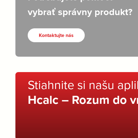
vybrať správny produkt?
Kontaktujte nás
Stiahnite si našu apl
Hcalc – Rozum do v