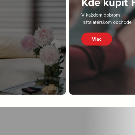
Kde kúpiť
V každom dobrom
inštalatérskom obchode
Viac