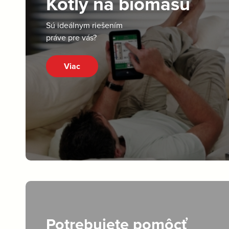
Kotly na biomasu
Sú ideálnym riešením
práve pre vás?
Viac
Potrebujete pomôcť