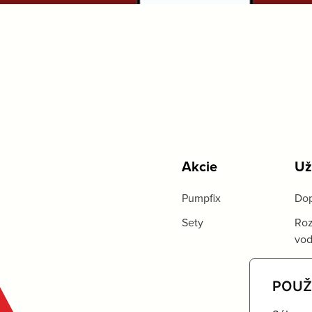
Akcie
Už
Pumpfix
Dop
Sety
Roz
vo
POUŽ