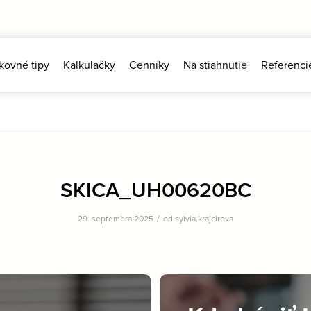
kovné tipy
Kalkulačky
Cenníky
Na stiahnutie
Referenci
SKICA_UH00620BC
/
29. septembra 2025
od
sylvia.krajcirova