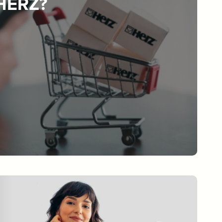
 HERZ?