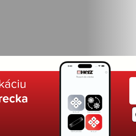
ikáciu
recka