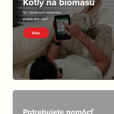
Kotly na biomasu
Sú ideálnym riešením
práve pre vás?
Viac
Potrebujete pomôcť