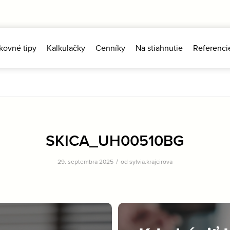
kovné tipy
Kalkulačky
Cenníky
Na stiahnutie
Referenci
SKICA_UH00510BG
/
29. septembra 2025
od
sylvia.krajcirova