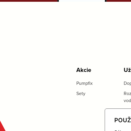
Akcie
Už
Pumpfix
Dop
Sety
Roz
vo
POUŽ