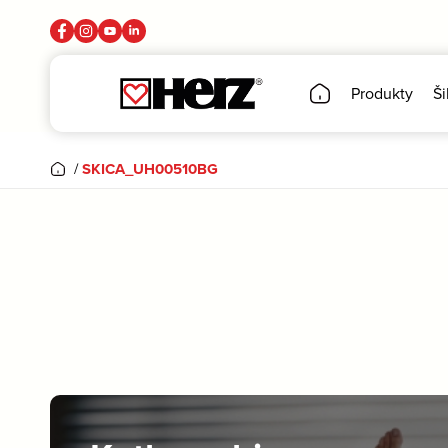
Produkty
Ši
/
SKICA_UH00510BG