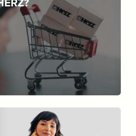
 HERZ?