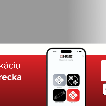
ikáciu
recka