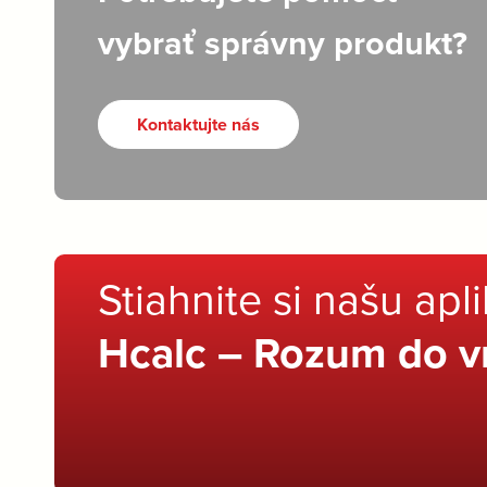
vybrať správny produkt?
Kontaktujte nás
Stiahnite si našu apl
Hcalc – Rozum do v