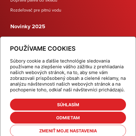
Rozdeľovač pre pitnú vodu
Novinky 2025
Schodiskové rozdeľovače
POUŽÍVAME COOKIES
Dynamické termostatické ventily
Súbory cookie a ďalšie technológie sledovania
používame na zlepšenie vášho zážitku z prehliadania
našich webových stránok, na to, aby sme vám
zobrazovali prispôsobený obsah a cielené reklamy, na
Domov
Produkty
analýzu návštevnosti našich webových stránok a na
pochopenie toho, odkiaľ naši návštevníci prichádzajú.
Aktuality
Odber šikovné tipy
Kalkulačky
Cenníky
SÚHLASÍM
Na stiahnutie
Referencie
ODMIETAM
O nás
Kontakt
ZMENIŤ MOJE NASTAVENIA
Nastavenie cookies