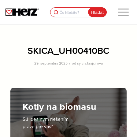
Search
for:
SKICA_UH00410BC
/
29. septembra 2025
od
sylvia.krajcirova
Kotly na biomasu
Sú ideálnym riešením
práve pre vás?