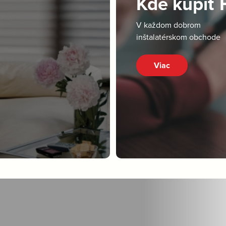
Kde kúpiť
V každom dobrom
inštalatérskom obchode
Viac