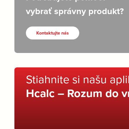
vybrať správny produkt?
Kontaktujte nás
Stiahnite si našu apl
Hcalc – Rozum do v