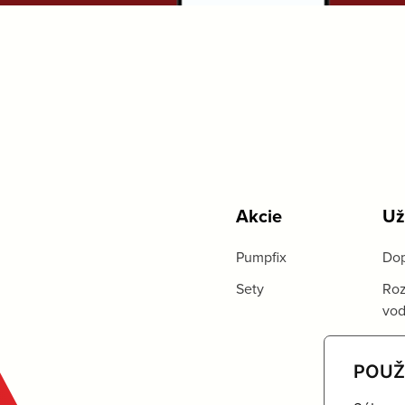
Akcie
Už
Pumpfix
Dop
Sety
Roz
vo
POUŽ