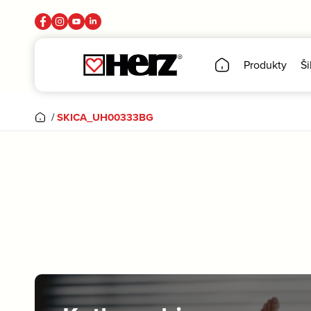
Produkty
Ši
/
SKICA_UH00333BG