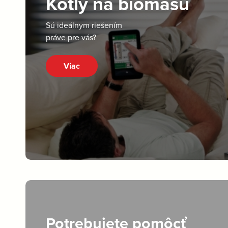
Kotly na biomasu
Sú ideálnym riešením
práve pre vás?
Viac
Potrebujete pomôcť