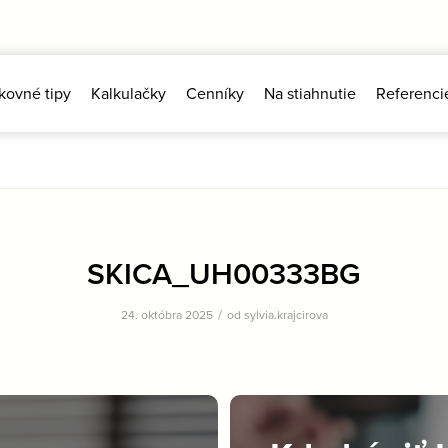
kovné tipy
Kalkulačky
Cenníky
Na stiahnutie
Referenci
SKICA_UH00333BG
/
24. októbra 2025
od
sylvia.krajcirova