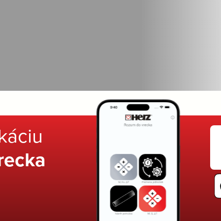
ikáciu
recka