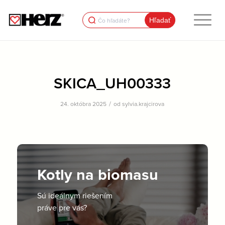
Search
for:
SKICA_UH00333
/
24. októbra 2025
od
sylvia.krajcirova
Kotly na biomasu
Sú ideálnym riešením
práve pre vás?