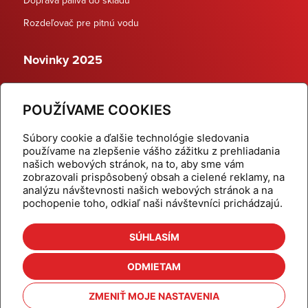
Rozdeľovač pre pitnú vodu
Novinky 2025
Schodiskové rozdeľovače
POUŽÍVAME COOKIES
Dynamické termostatické ventily
Súbory cookie a ďalšie technológie sledovania
používame na zlepšenie vášho zážitku z prehliadania
našich webových stránok, na to, aby sme vám
zobrazovali prispôsobený obsah a cielené reklamy, na
Domov
Produkty
analýzu návštevnosti našich webových stránok a na
pochopenie toho, odkiaľ naši návštevníci prichádzajú.
Aktuality
Odber šikovné tipy
Kalkulačky
Cenníky
SÚHLASÍM
Na stiahnutie
Referencie
ODMIETAM
O nás
Kontakt
ZMENIŤ MOJE NASTAVENIA
Nastavenie cookies