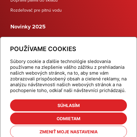
Rozdeľovač pre pitnú vodu
Novinky 2025
Schodiskové rozdeľovače
POUŽÍVAME COOKIES
Dynamické termostatické ventily
Súbory cookie a ďalšie technológie sledovania
používame na zlepšenie vášho zážitku z prehliadania
našich webových stránok, na to, aby sme vám
zobrazovali prispôsobený obsah a cielené reklamy, na
Domov
Produkty
analýzu návštevnosti našich webových stránok a na
pochopenie toho, odkiaľ naši návštevníci prichádzajú.
Aktuality
Odber šikovné tipy
Kalkulačky
Cenníky
SÚHLASÍM
Na stiahnutie
Referencie
ODMIETAM
O nás
Kontakt
ZMENIŤ MOJE NASTAVENIA
Nastavenie cookies