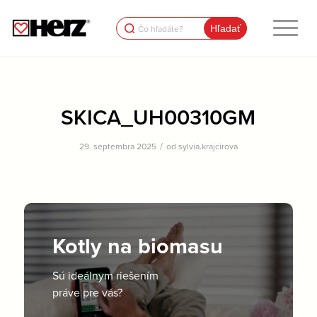
Search
for:
SKICA_UH00310GM
/
29. septembra 2025
od
sylvia.krajcirova
Kotly na biomasu
Sú ideálnym riešením
práve pre vás?