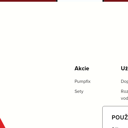
Akcie
Už
Pumpfix
Dop
Sety
Roz
vo
POUŽ