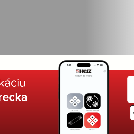
ikáciu
recka