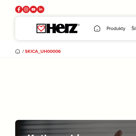
Produkty
Ši
/
SKICA_UH00006