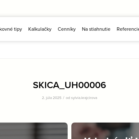
kovné tipy
Kalkulačky
Cenníky
Na stiahnutie
Referenci
SKICA_UH00006
/
2. júla 2025
od
sylvia.krajcirova