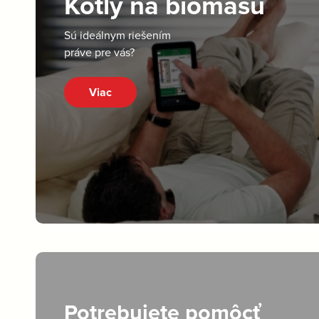
Kotly na biomasu
Sú ideálnym riešením
práve pre vás?
Viac
Potrebujete pomôcť