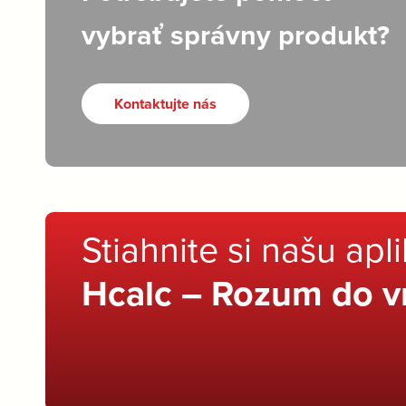
vybrať správny produkt?
Kontaktujte nás
Stiahnite si našu apl
Hcalc – Rozum do v