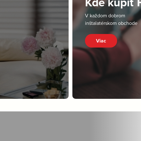
Kde kúpiť
V každom dobrom
inštalatérskom obchode
Viac