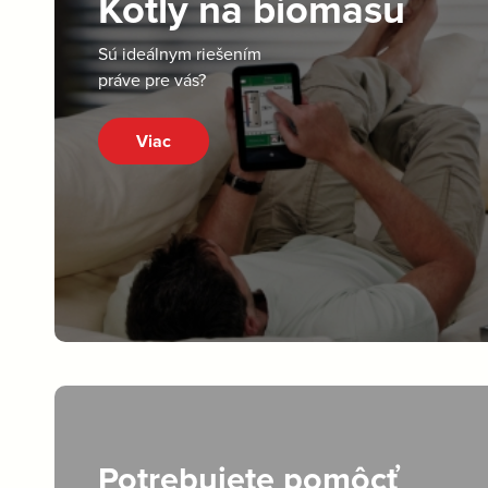
Kotly na biomasu
Sú ideálnym riešením
práve pre vás?
Viac
Potrebujete pomôcť