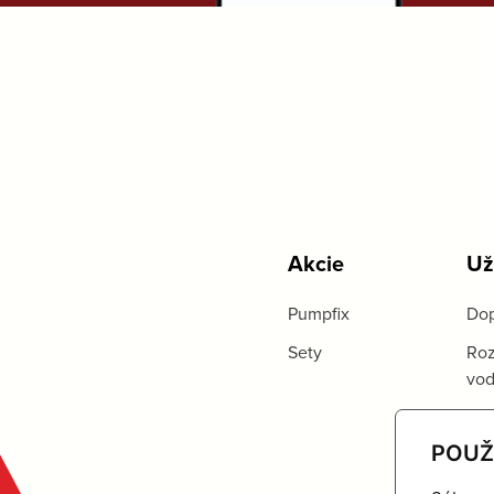
Akcie
Už
Pumpfix
Dop
Sety
Roz
vo
POUŽ