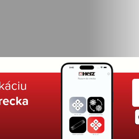
ikáciu
recka