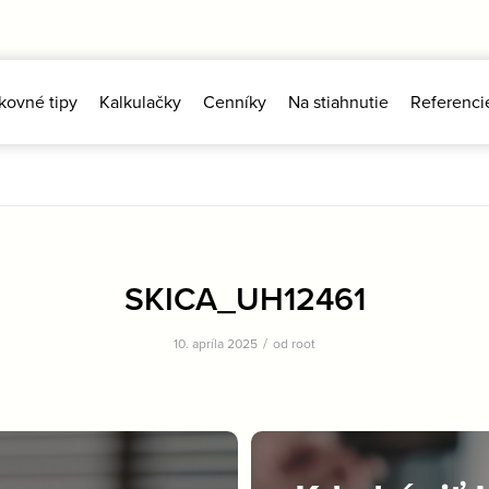
kovné tipy
Kalkulačky
Cenníky
Na stiahnutie
Referenci
SKICA_UH12461
/
10. apríla 2025
od
root