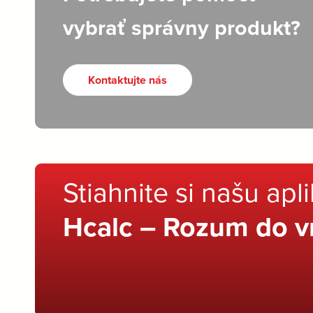
vybrať správny produkt?
Kontaktujte nás
Stiahnite si našu apl
Hcalc – Rozum do v