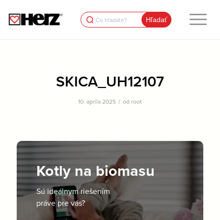
Search
for:
SKICA_UH12107
/
10. apríla 2025
od
root
Kotly na biomasu
Sú ideálnym riešením
práve pre vás?