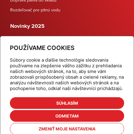
Rozdeľovač pre pitnú vodu
Novinky 2025
Schodiskové rozdeľovače
POUŽÍVAME COOKIES
Dynamické termostatické ventily
Súbory cookie a ďalšie technológie sledovania
používame na zlepšenie vášho zážitku z prehliadania
našich webových stránok, na to, aby sme vám
zobrazovali prispôsobený obsah a cielené reklamy, na
Domov
Produkty
analýzu návštevnosti našich webových stránok a na
pochopenie toho, odkiaľ naši návštevníci prichádzajú.
Aktuality
Odber šikovné tipy
Kalkulačky
Cenníky
SÚHLASÍM
Na stiahnutie
Referencie
ODMIETAM
O nás
Kontakt
ZMENIŤ MOJE NASTAVENIA
Nastavenie cookies