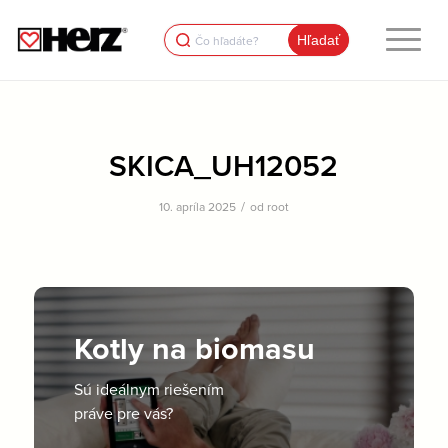
Search
for:
SKICA_UH12052
/
10. apríla 2025
od
root
Kotly na biomasu
Sú ideálnym riešením
práve pre vás?