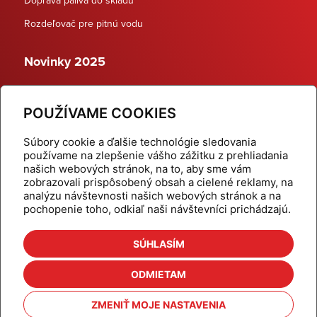
Rozdeľovač pre pitnú vodu
Novinky 2025
Schodiskové rozdeľovače
POUŽÍVAME COOKIES
Dynamické termostatické ventily
Súbory cookie a ďalšie technológie sledovania
používame na zlepšenie vášho zážitku z prehliadania
našich webových stránok, na to, aby sme vám
zobrazovali prispôsobený obsah a cielené reklamy, na
Domov
Produkty
analýzu návštevnosti našich webových stránok a na
pochopenie toho, odkiaľ naši návštevníci prichádzajú.
Aktuality
Odber šikovné tipy
Kalkulačky
Cenníky
SÚHLASÍM
Na stiahnutie
Referencie
ODMIETAM
O nás
Kontakt
ZMENIŤ MOJE NASTAVENIA
Nastavenie cookies