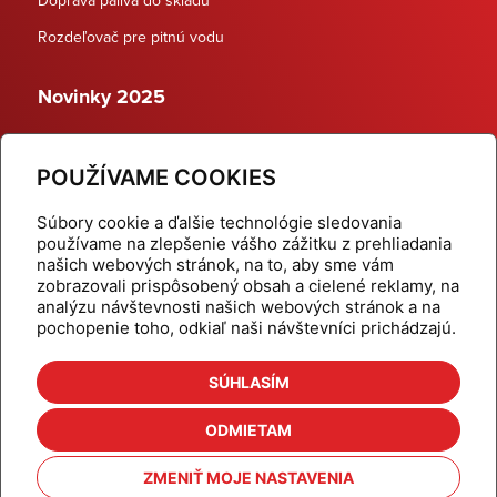
Rozdeľovač pre pitnú vodu
Novinky 2025
Schodiskové rozdeľovače
POUŽÍVAME COOKIES
Dynamické termostatické ventily
Súbory cookie a ďalšie technológie sledovania
používame na zlepšenie vášho zážitku z prehliadania
našich webových stránok, na to, aby sme vám
zobrazovali prispôsobený obsah a cielené reklamy, na
Domov
Produkty
analýzu návštevnosti našich webových stránok a na
pochopenie toho, odkiaľ naši návštevníci prichádzajú.
Aktuality
Odber šikovné tipy
Kalkulačky
Cenníky
SÚHLASÍM
Na stiahnutie
Referencie
ODMIETAM
O nás
Kontakt
ZMENIŤ MOJE NASTAVENIA
Nastavenie cookies