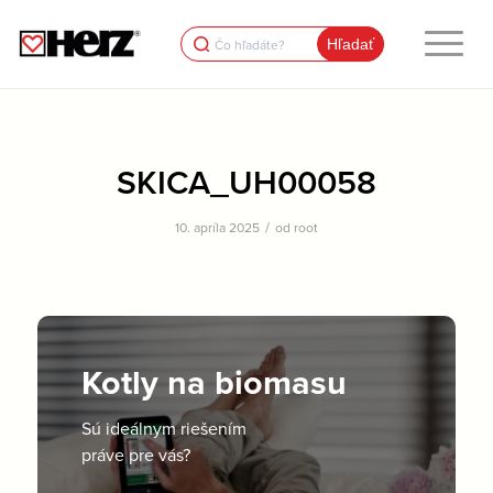
Search
for:
SKICA_UH00058
/
10. apríla 2025
od
root
Kotly na biomasu
Sú ideálnym riešením
práve pre vás?