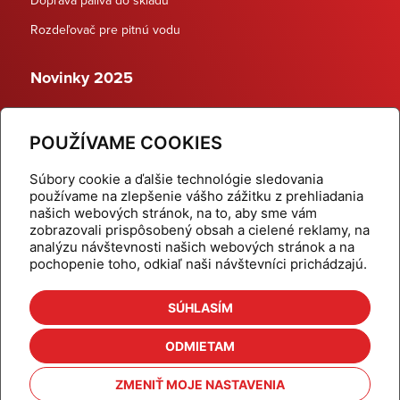
Rozdeľovač pre pitnú vodu
Novinky 2025
Schodiskové rozdeľovače
POUŽÍVAME COOKIES
Dynamické termostatické ventily
Súbory cookie a ďalšie technológie sledovania
používame na zlepšenie vášho zážitku z prehliadania
našich webových stránok, na to, aby sme vám
zobrazovali prispôsobený obsah a cielené reklamy, na
Domov
Produkty
analýzu návštevnosti našich webových stránok a na
pochopenie toho, odkiaľ naši návštevníci prichádzajú.
Aktuality
Odber šikovné tipy
Kalkulačky
Cenníky
SÚHLASÍM
Na stiahnutie
Referencie
ODMIETAM
O nás
Kontakt
ZMENIŤ MOJE NASTAVENIA
Nastavenie cookies