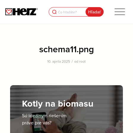
Search
for:
schema11.png
/
10. apríla 2025
od
root
Kotly na biomasu
Sú ideálnym riešením
práve pre vás?