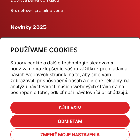
Rozdeľovač pre pitnú vodu
Novinky 2025
Schodiskové rozdeľovače
POUŽÍVAME COOKIES
Dynamické termostatické ventily
Súbory cookie a ďalšie technológie sledovania
používame na zlepšenie vášho zážitku z prehliadania
našich webových stránok, na to, aby sme vám
zobrazovali prispôsobený obsah a cielené reklamy, na
Domov
Produkty
analýzu návštevnosti našich webových stránok a na
pochopenie toho, odkiaľ naši návštevníci prichádzajú.
Aktuality
Odber šikovné tipy
Kalkulačky
Cenníky
SÚHLASÍM
Na stiahnutie
Referencie
ODMIETAM
O nás
Kontakt
ZMENIŤ MOJE NASTAVENIA
Nastavenie cookies