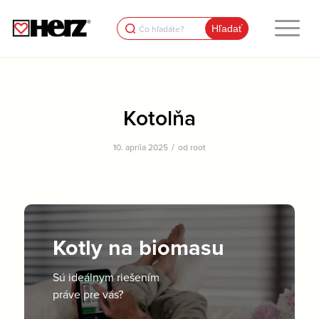
Search
for:
Kotolňa
/
10. apríla 2025
od
root
Kotly na biomasu
Sú ideálnym riešením
práve pre vás?