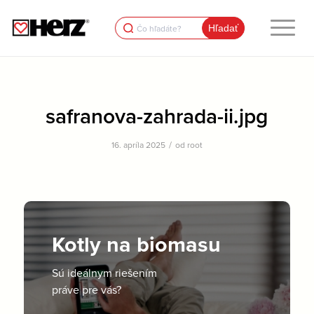
Search
for:
safranova-zahrada-ii.jpg
/
16. apríla 2025
od
root
Kotly na biomasu
Sú ideálnym riešením
práve pre vás?