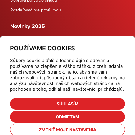
Rozdeľovač pre pitnú vodu
Novinky 2025
Schodiskové rozdeľovače
POUŽÍVAME COOKIES
Dynamické termostatické ventily
Súbory cookie a ďalšie technológie sledovania
používame na zlepšenie vášho zážitku z prehliadania
našich webových stránok, na to, aby sme vám
zobrazovali prispôsobený obsah a cielené reklamy, na
Domov
Produkty
analýzu návštevnosti našich webových stránok a na
pochopenie toho, odkiaľ naši návštevníci prichádzajú.
Aktuality
Odber šikovné tipy
Kalkulačky
Cenníky
SÚHLASÍM
Na stiahnutie
Referencie
ODMIETAM
O nás
Kontakt
ZMENIŤ MOJE NASTAVENIA
Nastavenie cookies