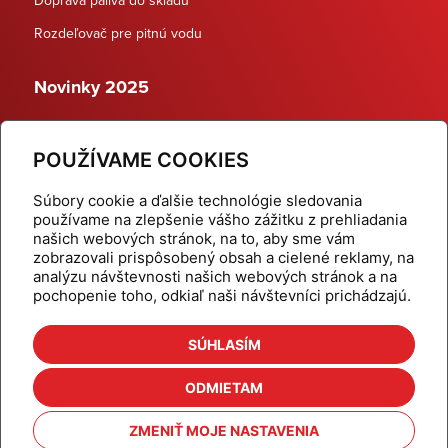
Rozdeľovač pre pitnú vodu
Novinky 2025
Schodiskové rozdeľovače
POUŽÍVAME COOKIES
Dynamické termostatické ventily
Súbory cookie a ďalšie technológie sledovania
používame na zlepšenie vášho zážitku z prehliadania
našich webových stránok, na to, aby sme vám
zobrazovali prispôsobený obsah a cielené reklamy, na
Domov
Produkty
analýzu návštevnosti našich webových stránok a na
pochopenie toho, odkiaľ naši návštevníci prichádzajú.
Aktuality
Odber šikovné tipy
Kalkulačky
Cenníky
SÚHLASÍM
Na stiahnutie
Referencie
ODMIETAM
O nás
Kontakt
ZMENIŤ MOJE NASTAVENIA
Nastavenie cookies