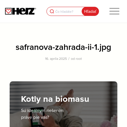
Search
for:
safranova-zahrada-ii-1.jpg
/
16. apríla 2025
od
root
Kotly na biomasu
Sú ideálnym riešením
práve pre vás?