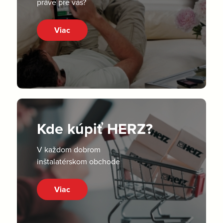
práve pre vás?
Viac
Kde kúpiť HERZ?
V každom dobrom
inštalatérskom obchode
Viac