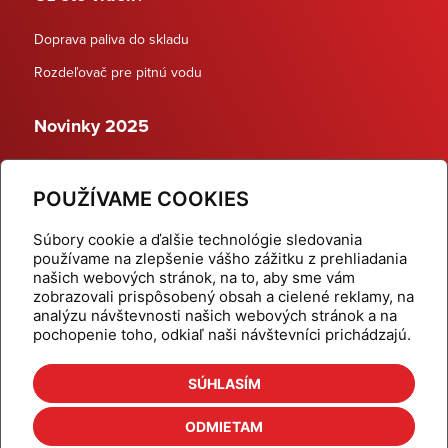
Doprava paliva do skladu
Rozdeľovač pre pitnú vodu
Novinky 2025
Schodiskové rozdeľovače
POUŽÍVAME COOKIES
Dynamické termostatické ventily
Súbory cookie a ďalšie technológie sledovania
používame na zlepšenie vášho zážitku z prehliadania
našich webových stránok, na to, aby sme vám
zobrazovali prispôsobený obsah a cielené reklamy, na
Domov
Produkty
analýzu návštevnosti našich webových stránok a na
pochopenie toho, odkiaľ naši návštevníci prichádzajú.
Aktuality
Odber šikovné tipy
Kalkulačky
Cenníky
SÚHLASÍM
Na stiahnutie
Referencie
ODMIETAM
O nás
Kontakt