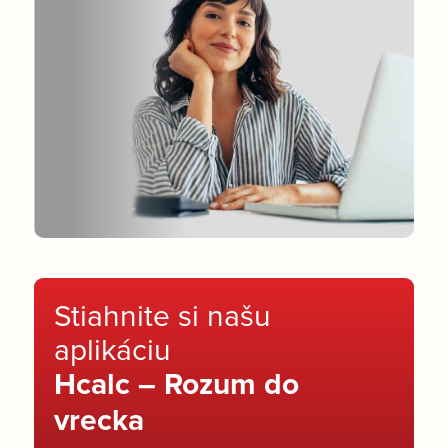
Stiahnite si našu
aplikáciu
Hcalc – Rozum do
vrecka