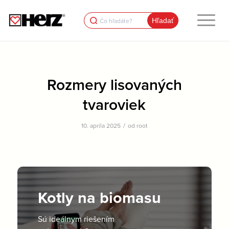
Search
for:
Rozmery lisovaných
tvaroviek
/
10. apríla 2025
od
root
Kotly na biomasu
Sú ideálnym riešením