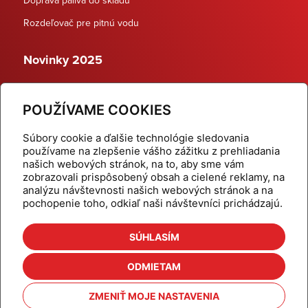
Rozdeľovač pre pitnú vodu
Novinky 2025
Schodiskové rozdeľovače
POUŽÍVAME COOKIES
Dynamické termostatické ventily
Súbory cookie a ďalšie technológie sledovania
používame na zlepšenie vášho zážitku z prehliadania
našich webových stránok, na to, aby sme vám
zobrazovali prispôsobený obsah a cielené reklamy, na
Domov
Produkty
analýzu návštevnosti našich webových stránok a na
pochopenie toho, odkiaľ naši návštevníci prichádzajú.
Aktuality
Odber šikovné tipy
Kalkulačky
Cenníky
SÚHLASÍM
Na stiahnutie
Referencie
ODMIETAM
O nás
Kontakt
ZMENIŤ MOJE NASTAVENIA
Nastavenie cookies