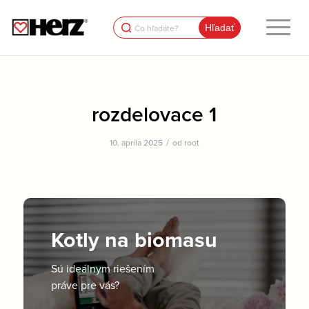
Search
for:
rozdelovace 1
/
10. apríla 2025
od
root
Kotly na biomasu
Sú ideálnym riešením
práve pre vás?