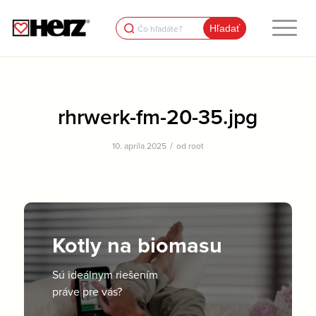
Search
for:
rhrwerk-fm-20-35.jpg
/
10. apríla 2025
od
root
Kotly na biomasu
Sú ideálnym riešením
práve pre vás?