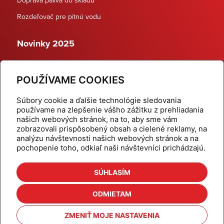
Rozdeľovač pre pitnú vodu
Novinky 2025
Schodiskové rozdeľovače
POUŽÍVAME COOKIES
Dynamické termostatické ventily
Súbory cookie a ďalšie technológie sledovania
používame na zlepšenie vášho zážitku z prehliadania
našich webových stránok, na to, aby sme vám
zobrazovali prispôsobený obsah a cielené reklamy, na
Domov
Produkty
analýzu návštevnosti našich webových stránok a na
pochopenie toho, odkiaľ naši návštevníci prichádzajú.
Aktuality
Odber šikovné tipy
Kalkulačky
Cenníky
SÚHLASÍM
Na stiahnutie
Referencie
ODMIETAM
O nás
Kontakt
ZMENIŤ MOJE NASTAVENIA
Nastavenie cookies