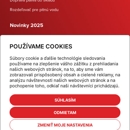
Rozdeľovač pre pitnú vodu
Novinky 2025
Schodiskové rozdeľovače
POUŽÍVAME COOKIES
Dynamické termostatické ventily
Súbory cookie a ďalšie technológie sledovania
používame na zlepšenie vášho zážitku z prehliadania
našich webových stránok, na to, aby sme vám
zobrazovali prispôsobený obsah a cielené reklamy, na
Domov
Produkty
analýzu návštevnosti našich webových stránok a na
pochopenie toho, odkiaľ naši návštevníci prichádzajú.
Aktuality
Odber šikovné tipy
Kalkulačky
Cenníky
SÚHLASÍM
Na stiahnutie
Referencie
ODMIETAM
O nás
Kontakt
ZMENIŤ MOJE NASTAVENIA
Nastavenie cookies