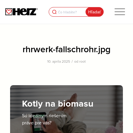
Search
for:
rhrwerk-fallschrohr.jpg
/
10. apríla 2025
od
root
Kotly na biomasu
Sú ideálnym riešením
práve pre vás?