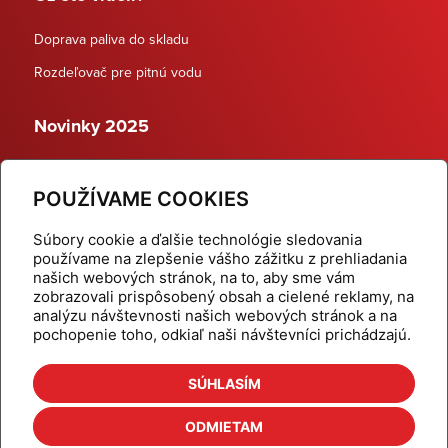
Doprava paliva do skladu
Rozdeľovač pre pitnú vodu
Novinky 2025
Schodiskové rozdeľovače
POUŽÍVAME COOKIES
Dynamické termostatické ventily
Súbory cookie a ďalšie technológie sledovania
používame na zlepšenie vášho zážitku z prehliadania
našich webových stránok, na to, aby sme vám
zobrazovali prispôsobený obsah a cielené reklamy, na
Domov
Produkty
analýzu návštevnosti našich webových stránok a na
pochopenie toho, odkiaľ naši návštevníci prichádzajú.
Aktuality
Odber šikovné tipy
Kalkulačky
Cenníky
SÚHLASÍM
Na stiahnutie
Referencie
ODMIETAM
O nás
Kontakt