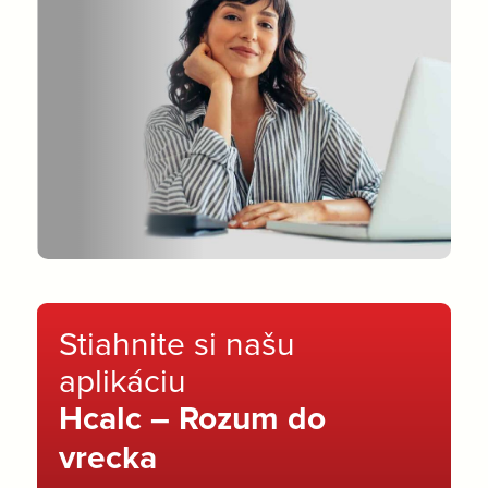
Stiahnite si našu
aplikáciu
Hcalc – Rozum do
vrecka