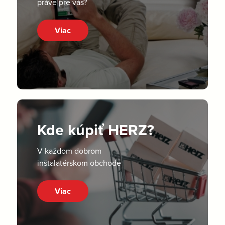
práve pre vás?
Viac
Kde kúpiť HERZ?
V každom dobrom
inštalatérskom obchode
Viac