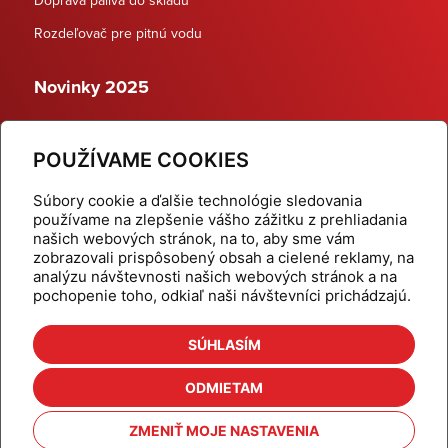
Rozdeľovač pre pitnú vodu
Novinky 2025
Schodiskové rozdeľovače
POUŽÍVAME COOKIES
Dynamické termostatické ventily
Súbory cookie a ďalšie technológie sledovania
používame na zlepšenie vášho zážitku z prehliadania
našich webových stránok, na to, aby sme vám
zobrazovali prispôsobený obsah a cielené reklamy, na
Domov
Produkty
analýzu návštevnosti našich webových stránok a na
pochopenie toho, odkiaľ naši návštevníci prichádzajú.
Aktuality
Odber šikovné tipy
Kalkulačky
Cenníky
SÚHLASÍM
Na stiahnutie
Referencie
ODMIETAM
O nás
Kontakt
ZMENIŤ MOJE NASTAVENIA
Nastavenie cookies