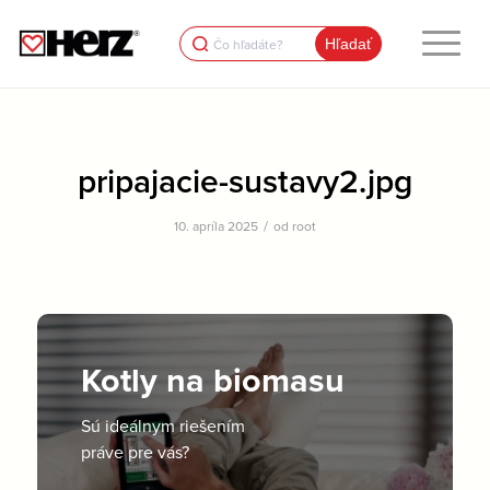
Search
for:
pripajacie-sustavy2.jpg
/
10. apríla 2025
od
root
Kotly na biomasu
Sú ideálnym riešením
práve pre vás?