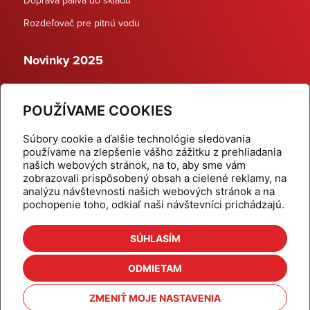
Rozdeľovač pre pitnú vodu
Novinky 2025
Schodiskové rozdeľovače
POUŽÍVAME COOKIES
Dynamické termostatické ventily
Súbory cookie a ďalšie technológie sledovania
používame na zlepšenie vášho zážitku z prehliadania
našich webových stránok, na to, aby sme vám
zobrazovali prispôsobený obsah a cielené reklamy, na
Domov
Produkty
analýzu návštevnosti našich webových stránok a na
pochopenie toho, odkiaľ naši návštevníci prichádzajú.
Aktuality
Odber šikovné tipy
Kalkulačky
Cenníky
SÚHLASÍM
Na stiahnutie
Referencie
ODMIETAM
O nás
Kontakt
ZMENIŤ MOJE NASTAVENIA
Nastavenie cookies