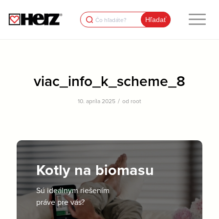
Search
for:
viac_info_k_scheme_8
/
10. apríla 2025
od
root
Kotly na biomasu
Sú ideálnym riešením
práve pre vás?