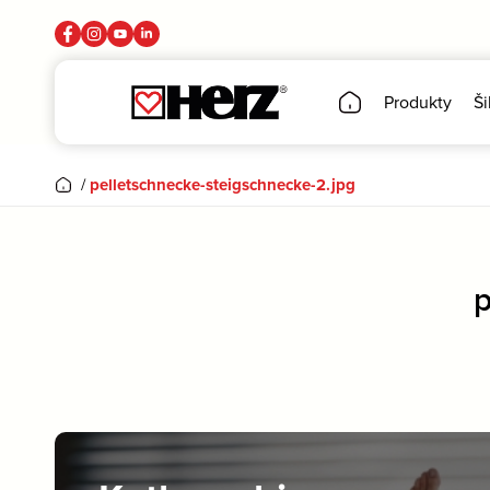
Produkty
Ši
/
pelletschnecke-steigschnecke-2.jpg
p