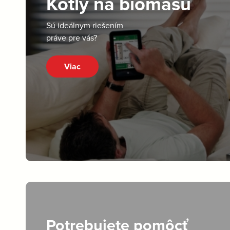
Kotly na biomasu
Sú ideálnym riešením
práve pre vás?
Viac
Potrebujete pomôcť