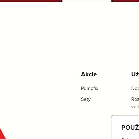
Akcie
Už
Pumpfix
Dop
Sety
Roz
vo
POUŽ