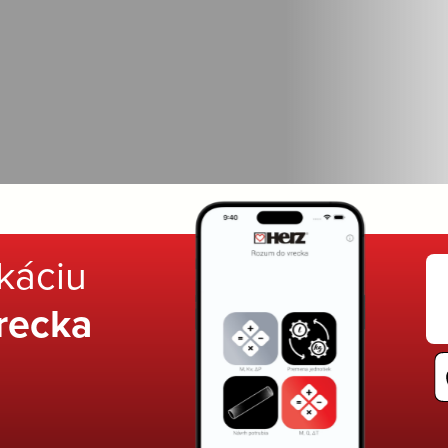
ikáciu
recka