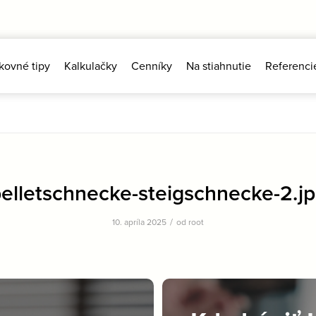
kovné tipy
Kalkulačky
Cenníky
Na stiahnutie
Referenci
elletschnecke-steigschnecke-2.j
/
10. apríla 2025
od
root