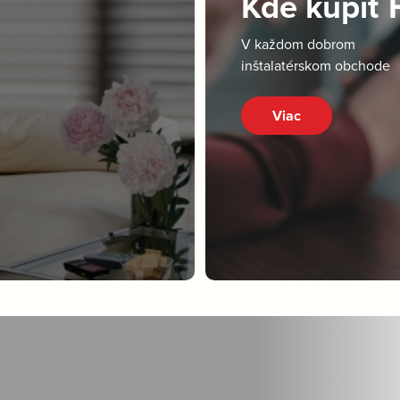
Kde kúpiť
V každom dobrom
inštalatérskom obchode
Viac