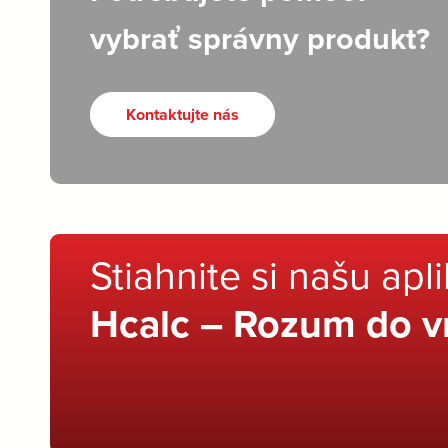
vybrať správny produkt?
Kontaktujte nás
Stiahnite si našu apl
Hcalc – Rozum do v