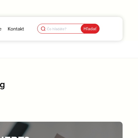
Search
e
Kontakt
for:
pg