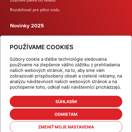
Rozdeľovač pre pitnú vodu
Novinky 2025
Schodiskové rozdeľovače
POUŽÍVAME COOKIES
Dynamické termostatické ventily
Súbory cookie a ďalšie technológie sledovania
používame na zlepšenie vášho zážitku z prehliadania
našich webových stránok, na to, aby sme vám
zobrazovali prispôsobený obsah a cielené reklamy, na
Domov
Produkty
analýzu návštevnosti našich webových stránok a na
pochopenie toho, odkiaľ naši návštevníci prichádzajú.
Aktuality
Odber šikovné tipy
Kalkulačky
Cenníky
SÚHLASÍM
Na stiahnutie
Referencie
ODMIETAM
O nás
Kontakt
ZMENIŤ MOJE NASTAVENIA
Nastavenie cookies