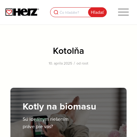
Search
for:
Kotolňa
/
10. apríla 2025
od
root
Kotly na biomasu
Sú ideálnym riešením
práve pre vás?