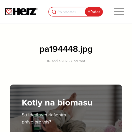
Search
for:
pa194448.jpg
/
16. apríla 2025
od
root
Kotly na biomasu
Sú ideálnym riešením
práve pre vás?