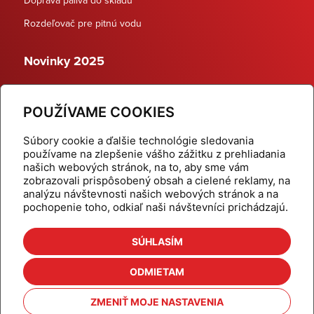
Rozdeľovač pre pitnú vodu
Novinky 2025
Schodiskové rozdeľovače
POUŽÍVAME COOKIES
Dynamické termostatické ventily
Súbory cookie a ďalšie technológie sledovania
používame na zlepšenie vášho zážitku z prehliadania
našich webových stránok, na to, aby sme vám
zobrazovali prispôsobený obsah a cielené reklamy, na
Domov
Produkty
analýzu návštevnosti našich webových stránok a na
pochopenie toho, odkiaľ naši návštevníci prichádzajú.
Aktuality
Odber šikovné tipy
Kalkulačky
Cenníky
SÚHLASÍM
Na stiahnutie
Referencie
ODMIETAM
O nás
Kontakt
ZMENIŤ MOJE NASTAVENIA
Nastavenie cookies