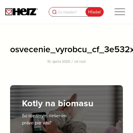
Search
for:
osvecenie_vyrobcu_cf_3e532
/
10. apríla 2025
od
root
Kotly na biomasu
Sú ideálnym riešením
práve pre vás?