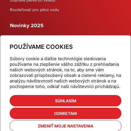
Rozdeľovač pre pitnú vodu
Novinky 2025
Schodiskové rozdeľovače
POUŽÍVAME COOKIES
Dynamické termostatické ventily
Súbory cookie a ďalšie technológie sledovania
používame na zlepšenie vášho zážitku z prehliadania
našich webových stránok, na to, aby sme vám
zobrazovali prispôsobený obsah a cielené reklamy, na
Domov
Produkty
analýzu návštevnosti našich webových stránok a na
pochopenie toho, odkiaľ naši návštevníci prichádzajú.
Aktuality
Odber šikovné tipy
Kalkulačky
Cenníky
SÚHLASÍM
Na stiahnutie
Referencie
ODMIETAM
O nás
Kontakt
ZMENIŤ MOJE NASTAVENIA
Nastavenie cookies